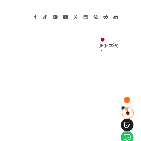
*
このページの満足度を評価してください:
JP(日本語)
不満足
満足
1
2
3
4
5
6
7
8
9
10
*
あなたの満足度の理由
魅力的なビジュアルデザイン
適切な商品推薦
明確なナビゲーションとカテゴリ
豊富なコンテンツ
高速ページロード
フリックでの流動的なインタラクション
提出