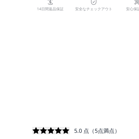
14日間返品保証
安全なチェックアウト
安心保
5.0
点（5点満点）