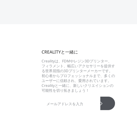
CREALITYと一緒に
Crealityは、FDMやレジン3Dプリンター、
フィラメント、幅広いアクセサリーを提供す
る世界屈指の3Dプリンターメーカーです。
初心者からプロフェッショナルまで、多くの
ユーザーに信頼され、愛用されています。
Crealityと一緒に、新しいクリエイションの
可能性を切り拓きましょう！