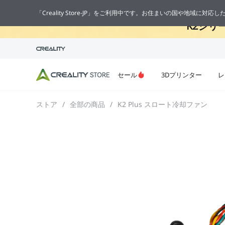
🔥
「Creality Store-JP」をご利用中です。お住まいの国や地域に対
K2シリ
セール
3Dプリンター
レ
ストア
/
全部の商品
/
K2 Plus スロート冷却ファン