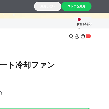
50
04
変更しない
ストアを変更
分
秒
JP(日本語)
 スロート冷却ファン