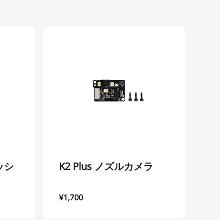
ッシ
K2 Plus ノズルカメラ
K
ッ
¥1,700
¥1