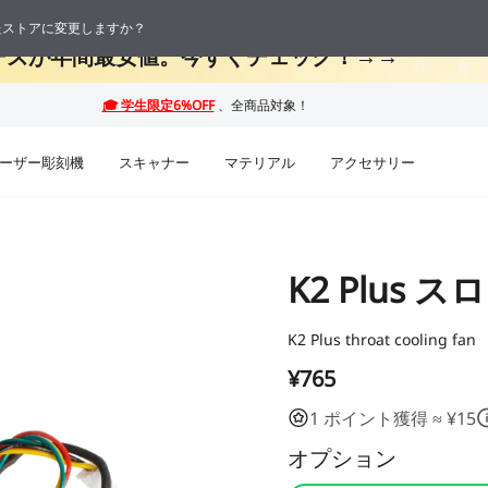
 最大50%OFF！お盆休み限定セール →→
応したストアに変更しますか？
11
14
ーズが年間最安値。今すぐチェック！→→
日
時
ーザー彫刻機
スキャナー
マテリアル
アクセサリー
K2 Plus
K2 Plus throat cooling fan
¥765
1 ポイント獲得 ≈ ¥15
オプション