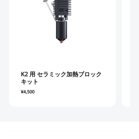
K2 用 セラミック加熱ブロック
K
キット
¥4,500
¥3