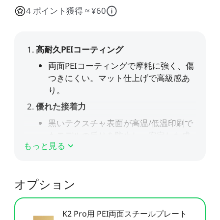
すべて表示
Pika
すべて表示
4 ポイント獲得 ≈ ¥60
すべて表示
Creality Scan Bridge
Otter / Raptor用ハンド
高速
高精度
ホットエンド
CFS
CFS-C
すべて表示
3Dスキャナー用ワイヤ
ルトライポッド
すべて表示
レスハンドル
すべて表示
QUICKSURFACE
3Dスキャナー +
すべて表示
素材パック
アクリルシート
エクストルーダー
K2 Pro PEI両面フロスト
K2 PEI両面フロストプレ
すべて表示
QUICKSURFACE
プレート
ート
光造形アクセサリー
「Unicorn」- K2
「Unicorn」-
すべて表示
すべて表示
すべて表示
/Creality Hiシリーズ
K1/Ender-3 V3 シリーズ
K2 PLUS 予備部品
K2セラミック加熱ブロッ
Ceramic - K2 Plus
NEW
すべて表示
ク
もっと見る
CFS予備部品
エクストルーダーモータ
K2 Plus エクストルーダ
すべて表示
ー - K2 Plus
ーキット
エンクロージャー
nFEP剝離フィルム
オプション
すべて表示
NEW
すべて表示
星型PTFEチューブ
「Unicorn」- K2
K2 Pro用 PEI両面スチールプレート
/Creality Hiシリーズ