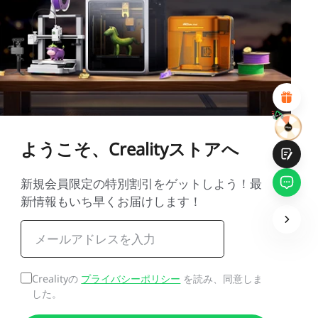
1
2
3
4
5
6
7
8
9
10
*
あなたの満足度の理由
魅力的なビジュアルデザイン
適切な商品推薦
明確なナビゲーションとカテゴリ
豊富なコンテンツ
高速ページロード
フリックでの流動的なインタラクション
ようこそ、Crealityストアへ
新規会員限定の特別割引をゲットしよう！最
新情報もいち早くお届けします！
提出
Crealityの
プライバシーポリシー
を読み、同意しま
した。