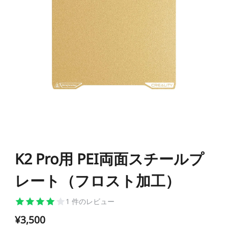
K1シリーズ
Falcon2シリーズ
マテリアル
Sermoonシリーズ
NEW
NEW
NEW
Enderシリーズ
Falcon2 PROシリーズ
CRシリーズ
SPARKX i7 Color
SPARKX i7 Autofill
アクセサリー
フィラメント
学生割引
Loyalty Program
Combo
Combo
本格マルチカラーをかんたん
自動フィラメント補充
NEW
NEW
に
光造形シリーズ
NEW
彫刻機アクセサリー
Falcon A1C 予約販売中
Falcon A1C AIカメラ 予
Ferretシリーズ
K2 Plus
K2 Pro
一般PLA
一般用アクセサリー
NEW
約販売中
プロ仕様・最大16色の頂点
高機能×省スペースの万能モ
JP(日本語)
モデル
デル
NEW
すべて表示
K1 Max
K1C 2025
Falcon2 40W
Falcon2 22W
Pika
Sermoon P1
Sermoon X1
スペシャル フィラメント
フィラメント乾燥ボックス
すべて表示
すべて表示
お買い得ギフトカード
お買い得セット
すべて表示
K2 Pro用 PEI両面スチールプ
すべて表示
Ender-5 Max
V3 Plus
すべて表示
Falcon2 Pro 22W
Falcon2 Pro 40W
スキャナーアクセサリー
Otter Lite
Otter
レジン
Soleyin Ultra PLA
Soleyin PLA Matte
マルチカラーシステム
レート（フロスト加工）
NEW
NEW
すべて表示
すべて表示
HALOT-X1
UW-03
すべて表示
Creality Falcon 煙浄化
2W赤外線レーザーモジ
スキャナーソフトウェア
Ferret Pro
Ferret SE
彫刻機素材
Hyper PLA
Hyper PLA RFID
ビルドプレート
星型PTFEチューブ
密着サポートアクセサリ
装置 AP1
ュール
すべて表示
ー
1
件のレビュー
すべて表示
¥3,500
すべて表示
【近日発売】Creality
Hyper PLA-CF
Hyper PPA-CF
ノズル
SpacePi X4
SpacePi X4L
すべて表示