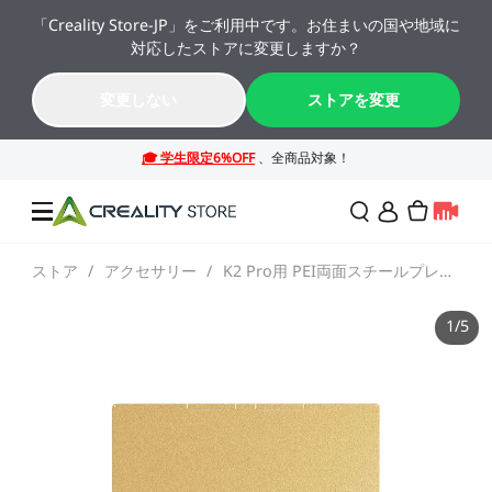
「Creality Store-JP」をご利用中です。お住まいの国や地域に
🔥 最大50%OFF！お盆休み限定セール →→
対応したストアに変更しますか？
K2シリーズが年間最安値。今すぐチェック！→→
07
06
56
45
変更しない
ストアを変更
日
時
分
秒
ストア
/
アクセサリー
/
K2 Pro用 PEI両面スチールプレート（フロスト加工）
セール
1
/
5
3Dプリンター
レーザー彫刻機
SPARKX シリーズ
NEW
週末サプライズセール
法人様・大量購入のお客
様
K2シリーズ
スキャナー
Falconシリーズ
NEW