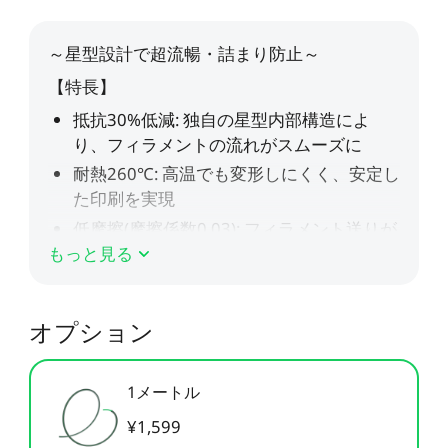
すべて表示
Pika
すべて表示
すべて表示
Creality Scan Bridge
Otter / Raptor用ハンド
高速
高精度
ホットエンド
CFS
CFS-C
すべて表示
3Dスキャナー用ワイヤ
ルトライポッド
すべて表示
レスハンドル
すべて表示
QUICKSURFACE
3Dスキャナー +
すべて表示
素材パック
アクリルシート
エクストルーダー
K2 Pro PEI両面フロスト
K2 PEI両面フロストプレ
すべて表示
QUICKSURFACE
プレート
ート
光造形アクセサリー
「Unicorn」- K2
「Unicorn」-
すべて表示
すべて表示
すべて表示
/Creality Hiシリーズ
K1/Ender-3 V3 シリーズ
K2 PLUS 予備部品
K2セラミック加熱ブロッ
Ceramic - K2 Plus
NEW
もっと見る
すべて表示
ク
CFS予備部品
エクストルーダーモータ
K2 Plus エクストルーダ
すべて表示
ー - K2 Plus
ーキット
オプション
エンクロージャー
nFEP剝離フィルム
すべて表示
1メートル
NEW
すべて表示
¥1,599
星型PTFEチューブ
「Unicorn」- K2
/Creality Hiシリーズ