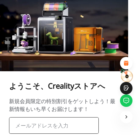
*
このページの満足度を評価してください:
不満足
満足
1
2
3
4
5
6
7
8
9
10
*
あなたの満足度の理由
魅力的なビジュアルデザイン
適切な商品推薦
明確なナビゲーションとカテゴリ
豊富なコンテンツ
高速ページロード
フリックでの流動的なインタラクション
ようこそ、Crealityストアへ
新規会員限定の特別割引をゲットしよう！最
新情報もいち早くお届けします！
提出