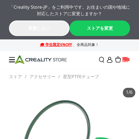
「Creality Store-JP」をご利用中です。お住まいの国や地域に
🔥 最大50%OFF！お盆休み限定セール →→
対応したストアに変更しますか？
K2シリーズが年間最安値。今すぐチェック！→→
09
01
50
05
変更しない
ストアを変更
日
時
分
秒
ストア
/
アクセサリー
/
星型PTFEチューブ
セール
1
/
6
3Dプリンター
レーザー彫刻機
SPARKX シリーズ
NEW
週末サプライズセール
法人様・大量購入のお客
様
K2シリーズ
スキャナー
Falconシリーズ
NEW