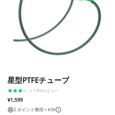
K1シリーズ
Falcon2シリーズ
マテリアル
Sermoonシリーズ
NEW
NEW
NEW
Enderシリーズ
Falcon2 PROシリーズ
CRシリーズ
SPARKX i7 Color
SPARKX i7 Autofill
アクセサリー
フィラメント
学生割引
Loyalty Program
Combo
Combo
本格マルチカラーをかんたん
自動フィラメント補充
NEW
NEW
に
光造形シリーズ
NEW
彫刻機アクセサリー
Falcon A1C 予約販売中
Falcon A1C AIカメラ 予
Ferretシリーズ
K2 Plus
K2 Pro
一般PLA
一般用アクセサリー
NEW
約販売中
プロ仕様・最大16色の頂点
高機能×省スペースの万能モ
JP(日本語)
モデル
デル
NEW
すべて表示
K1 Max
K1C 2025
Falcon2 40W
Falcon2 22W
Pika
Sermoon P1
Sermoon X1
スペシャル フィラメント
フィラメント乾燥ボックス
すべて表示
すべて表示
お買い得ギフトカード
お買い得セット
すべて表示
星型PTFEチューブ
すべて表示
Ender-5 Max
V3 Plus
すべて表示
Falcon2 Pro 22W
Falcon2 Pro 40W
スキャナーアクセサリー
Otter Lite
Otter
レジン
Soleyin Ultra PLA
Soleyin PLA Matte
マルチカラーシステム
NEW
1
件のレビュー
NEW
すべて表示
すべて表示
HALOT-X1
UW-03
すべて表示
Creality Falcon 煙浄化
2W赤外線レーザーモジ
スキャナーソフトウェア
Ferret Pro
Ferret SE
彫刻機素材
Hyper PLA
Hyper PLA RFID
ビルドプレート
星型PTFEチューブ
密着サポートアクセサリ
¥1,599
装置 AP1
ュール
すべて表示
ー
2 ポイント獲得 ≈ ¥30
すべて表示
すべて表示
【近日発売】Creality
Hyper PLA-CF
Hyper PPA-CF
ノズル
SpacePi X4
SpacePi X4L
すべて表示