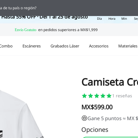
 Ofertas de Regreso a Clases
a de tu país o región?
16
23
52
4
Hasta 55% OFF · Del 1 al 25 de agosto
Día
Hora
Min
Se
Combo
Escáneres
Grabados Láser
Accesorios
Materiales
Camiseta Cre
1
reseñas
MX$599.00
Gane 5 puntos ≈ MX 
Opciones