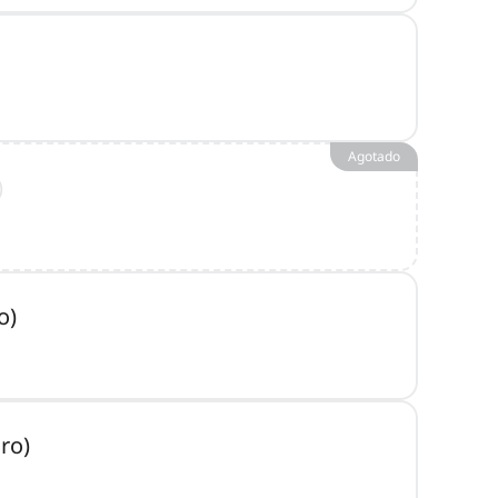
Agotado
)
o)
ro)