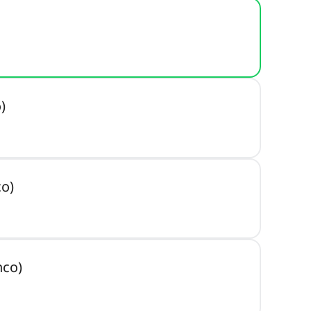
)
co)
nco)