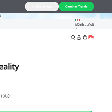
8
Continuar Aquí
Cambiar Tienda
g
MX(Español)
ality
$10