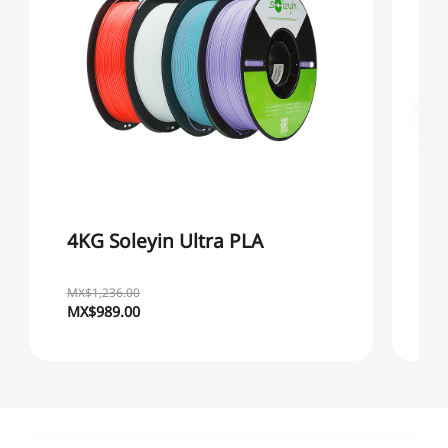
4KG Soleyin Ultra PLA
4
MX$1,236.00
MX
MX$989.00
MX