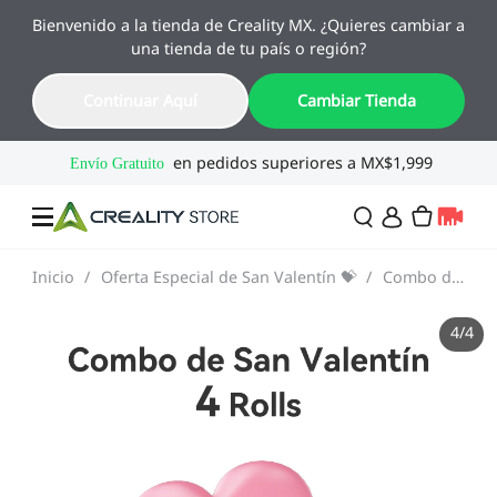
Bienvenido a la tienda de Creality MX. ¿Quieres cambiar a
🔥 Ofertas de Regreso a Clases
una tienda de tu país o región?
Hasta 55% OFF · Del 1 al 25 de agosto
15
17
53
59
Continuar Aquí
Cambiar Tienda
Día
Hora
Min
Seg
Inicio
/
Oferta Especial de San Valentín 💝
/
Combo de San Valentín - 2/4/6 Rollos
Ofertas
4
/
4
Impresoras 3D
Combo
SPARKX🏆
Creality Regreso a
Flash Sale
Clases
Serie Flagship🔥
Especial