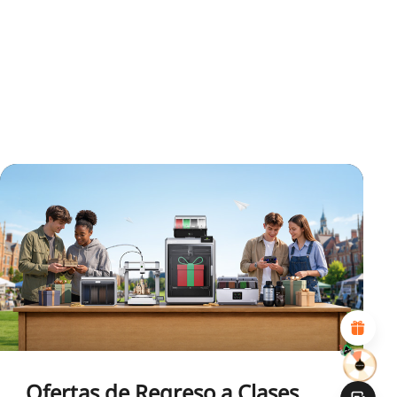
*
CALIFIQUE SU NIVEL DE SATISFACCIÓN CON ESTA
PÁGINA:
INSATISFECHO
SATISFECHO
1
2
3
4
5
6
7
8
9
10
*
RAZONES DE SU SATISFACCIÓN
Diseño visual atractivo
Recomendaciones de productos adecuadas
Navegación y categorías claras
Contenido abundante
Carga rápida de la página
Interacción fluida en la página (al hacer clic)
Ofertas de Regreso a Clases