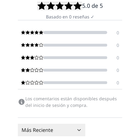
5.0
de 5
Basado en
0
reseñas
✓
0
0
0
0
0
Los comentarios están disponibles después
del inicio de sesión y compra.
Más Reciente