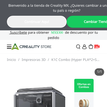
Bienvenido a la tienda de Creality MX. ¿Quieres cambiar a un
🔥 Ofertas de Regreso a Clases
tu país o región?
Hasta 55% OFF · Del 1 al 25 de agosto
18
00
12
43
Continuar Aquí
Cambiar Tien
Día
Hora
Min
Seg
Inicio
/
Impresoras 3D
/
K1C Combo (Hyper PLA*2+Secador de Filamento PLUS)
Ofertas
1
/
1
Impresoras 3D
Combo
SPARKX🏆
Creality Regreso a
Flash Sale
Clases
Serie Flagship🔥
Especial