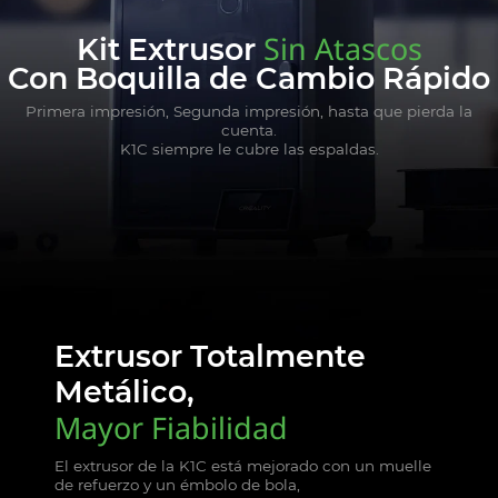
Sin Atascos
Kit Extrusor
Con Boquilla de Cambio Rápido
Primera impresión, Segunda impresión, hasta que pierda la
cuenta.
K1C siempre le cubre las espaldas.
Extrusor Totalmente
Metálico,
Mayor Fiabilidad
El extrusor de la K1C está mejorado con un muelle
de refuerzo y un émbolo de bola,