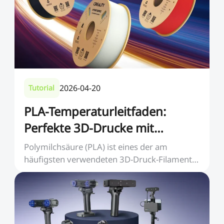
2026-04-20
Tutorial
PLA-Temperaturleitfaden:
Perfekte 3D-Drucke mit
optimalen Einstellungen
Polymilchsäure (PLA) ist eines der am
häufigsten verwendeten 3D-Druck-Filamente,
da es kostengüns...