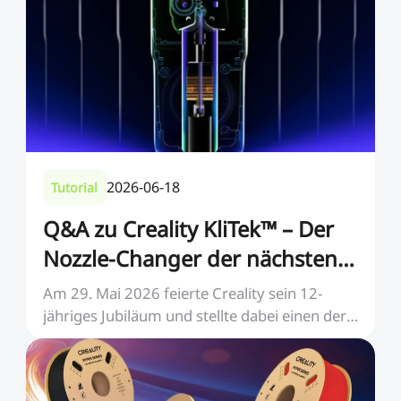
2026-06-18
Tutorial
Q&A zu Creality KliTek™ – Der
Nozzle-Changer der nächsten
Generation
Am 29. Mai 2026 feierte Creality sein 12-
jähriges Jubiläum und stellte dabei einen der
bislang be...