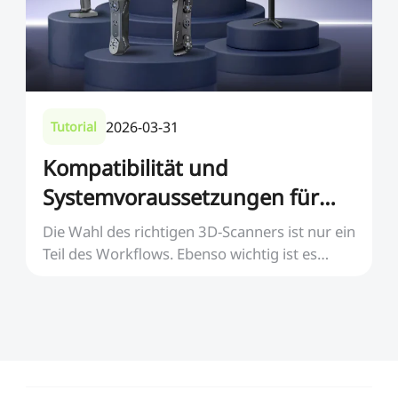
2026-03-31
Tutorial
Kompatibilität und
Systemvoraussetzungen für
Creality 3D-Scanner
Die Wahl des richtigen 3D-Scanners ist nur ein
Teil des Workflows. Ebenso wichtig ist es
sicherzu...