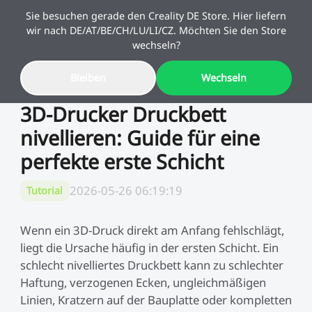
Sie besuchen gerade den Creality DE Store. Hier liefern
wir nach DE/AT/BE/CH/LU/LI/CZ. Möchten Sie den Store
wechseln?
Bleiben
Wechseln
Sale
3D-Drucker Druckbett
nivellieren: Guide für eine
3D-Drucker
perfekte erste Schicht
3D-Drucker Kombi
K2 Serie
2026-05-26 06:19:19
Tutorial
Schulstart-Angebote
10 % Upgrade-Rabatt
Mehr sparen. Mehr
Kaufbeleg reicht – Altgerät
SPARKX
Neu
3D-Scanner
K2-Kombi
schaffen.
behalten & sparen!
Wenn ein 3D-Druck direkt am Anfang fehlschlägt,
liegt die Ursache häufig in der ersten Schicht. Ein
schlecht nivelliertes Druckbett kann zu schlechter
K1 Serie
SPARKX i7 Kombi
Neu
Filament & Resin
Sermoon Serie
Haftung, verzogenen Ecken, ungleichmäßigen
🔥Bestseller
Linien, Kratzern auf der Bauplatte oder kompletten
Ender Serie
K1-Kombi