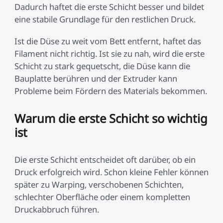
Neo / Ender-3 V2 Neo
Dadurch haftet die erste Schicht besser und bildet
Keyboard-Kit
Neu
eine stabile Grundlage für den restlichen Druck.
Bauplatte für HALOT-
UW-03
Alle anzeigen
X1
Ist die Düse zu weit vom Bett entfernt, haftet das
Filament nicht richtig. Ist sie zu nah, wird die erste
Alle anzeigen
Schicht zu stark gequetscht, die Düse kann die
Bauplatte berühren und der Extruder kann
Probleme beim Fördern des Materials bekommen.
Warum die erste Schicht so wichtig
ist
Die erste Schicht entscheidet oft darüber, ob ein
Druck erfolgreich wird. Schon kleine Fehler können
später zu Warping, verschobenen Schichten,
schlechter Oberfläche oder einem kompletten
Druckabbruch führen.