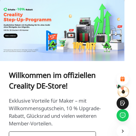
*
BEWERTEN SIE IHR ZUFRIEDENHEITSNIVEAU MIT
DIESER SEITE:
UNZUFRIEDEN
ZUFRIEDEN
1
2
3
4
5
6
7
8
9
10
*
GRÜNDE FÜR IHRE ZUFRIEDENHEIT
Attraktives visuelles Design
Suitable Product Recommendations
Willkommen im offiziellen
Klare Navigation und Kategorien
Reichhaltiges Inhalt
Creality DE-Store!
Schnelle Seitenladung
Fluide Interaktion
Exklusive Vorteile für Maker – mit
Willkommensgutschein, 10 % Upgrade-
Rabatt, Glücksrad und vielen weiteren
Member-Vorteilen.
Einreichen