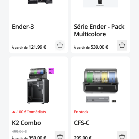
Ender-3
Série Ender - Pack
Multicolore
121,99
€
539,00
€
À partir de
À partir de
🔥-100 € Immédiats
En stock
K2 Combo
CFS-C
499,00 €
359,00
€
299,00
€
À partir de