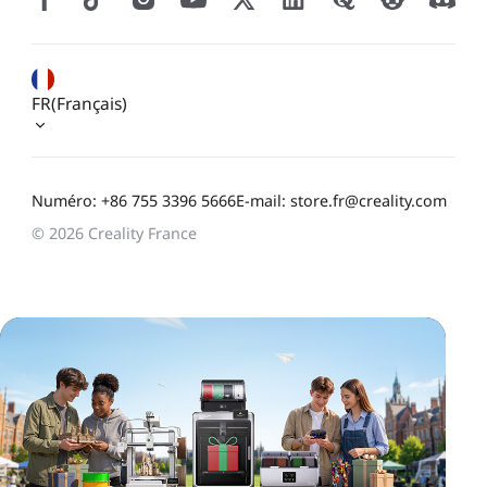
FR(Français)
Numéro: +86 755 3396 5666
E-mail: store.fr@creality.com
© 2026 Creality France
*
CALIFIQUE VOTRE NIVEAU DE SATISFACTION
AVEC CETTE PAGE:
INSATISFAIT
SATISFAIT
1
2
3
4
5
6
7
8
9
10