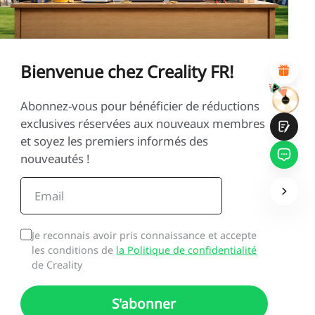
*
RAISON DE VOTRE SATISFACTION
Design visuel attractif
Recommandations de produits appropriées
Navigation et catégories claires
Bienvenue chez Creality FR!
Contenu abondant
Chargement rapide de la page
Interaction fluide sur la page (au clic)
Abonnez-vous pour bénéficier de réductions
exclusives réservées aux nouveaux membres
et soyez les premiers informés des
nouveautés !
Soumettre
Je reconnais avoir pris connaissance et accepte
les conditions de
la Politique de confidentialité
de Creality
S'abonner