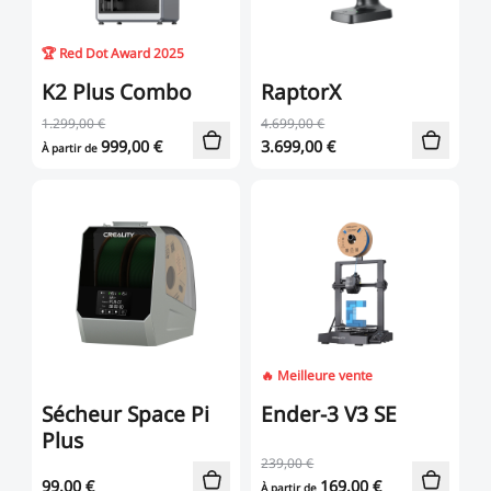
🏆 Red Dot Award 2025
K2 Plus Combo
RaptorX
1.299,00 €
4.699,00 €
999,00
€
3.699,00
€
À partir de
🔥 Meilleure vente
Sécheur Space Pi
Ender-3 V3 SE
Plus
239,00 €
99,00
€
169,00
€
À partir de