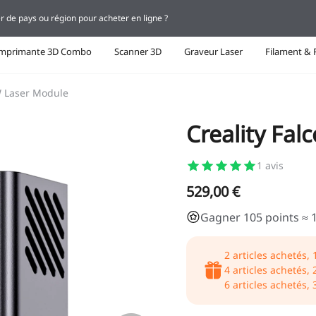
r de pays ou région pour acheter en ligne ?
Imprimante 3D Combo
Scanner 3D
Graveur Laser
Filament & 
W Laser Module
Creality Fa
1
avis
529,00 €
Gagner 105 points ≈ 
2
articles achetés,
4
articles achetés,
6
articles achetés,