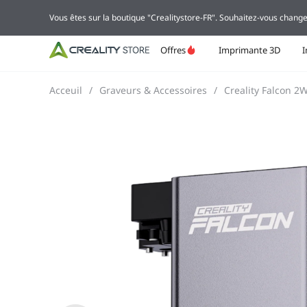
Vous êtes sur la boutique "Crealitystore-FR". Souhaitez-vous change
Offres
Imprimante 3D
Acceuil
/
Graveurs & Accessoires
/
Creality Falcon 2