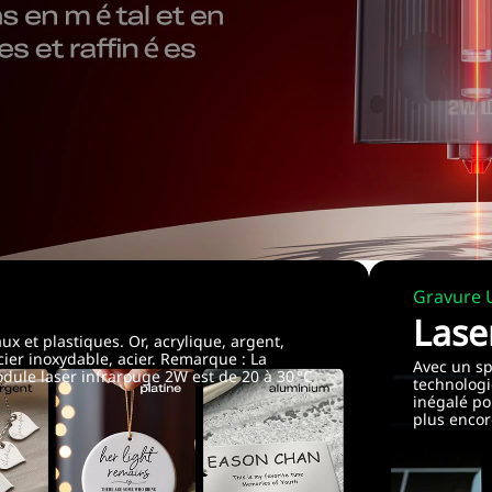
Gravure U
Lase
ux et plastiques. Or, acrylique, argent,
acier inoxydable, acier. Remarque : La
Avec un sp
ule laser infrarouge 2W est de 20 à 30 °C
technologi
inégalé pou
plus encor