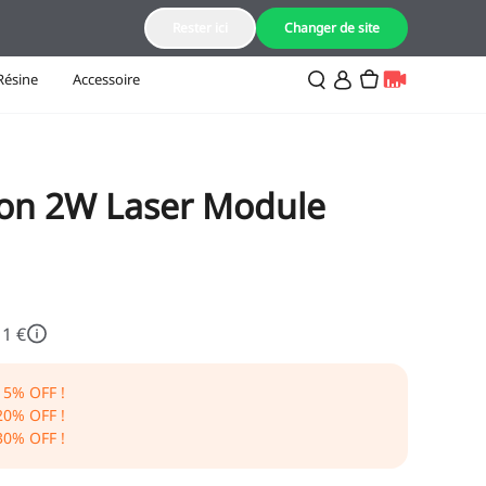
FR(Français)
Rester ici
Changer de site
Résine
Accessoire
lcon 2W Laser Module
11 €
15
% OFF !
20
% OFF !
30
% OFF !