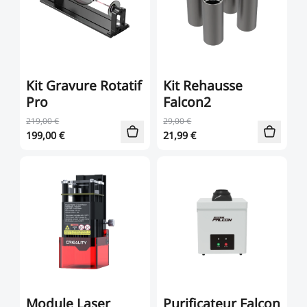
Kit Gravure Rotatif
Kit Rehausse
Pro
Falcon2
219,00 €
29,00 €
199,00
€
21,99
€
Module Laser
Purificateur Falcon