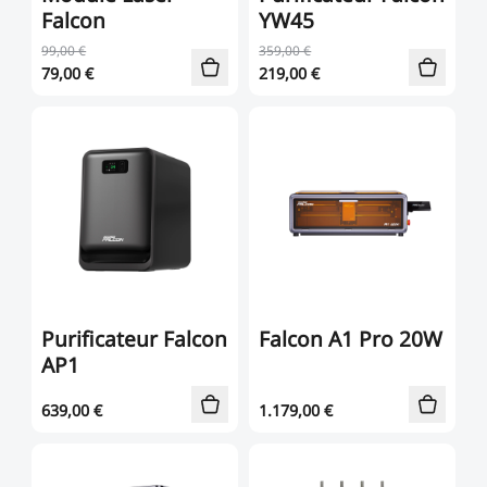
Falcon
YW45
99,00 €
359,00 €
79,00
€
219,00
€
Purificateur Falcon
Falcon A1 Pro 20W
AP1
639,00
€
1.179,00
€