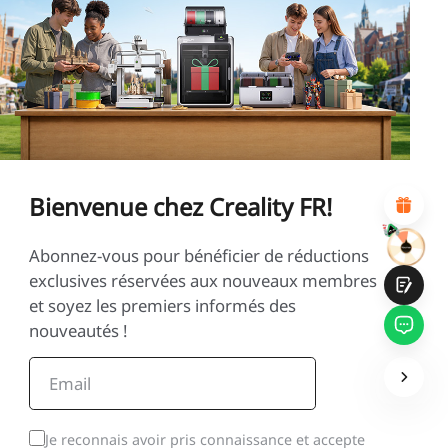
*
CALIFIQUE VOTRE NIVEAU DE SATISFACTION
AVEC CETTE PAGE:
INSATISFAIT
SATISFAIT
1
2
3
4
5
6
7
8
9
10
*
RAISON DE VOTRE SATISFACTION
Design visuel attractif
Recommandations de produits appropriées
Navigation et catégories claires
Bienvenue chez Creality FR!
Contenu abondant
Chargement rapide de la page
Interaction fluide sur la page (au clic)
Abonnez-vous pour bénéficier de réductions
exclusives réservées aux nouveaux membres
et soyez les premiers informés des
nouveautés !
Soumettre
Je reconnais avoir pris connaissance et accepte