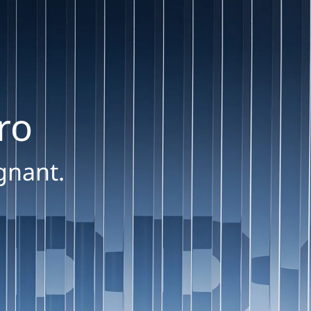
ro
gnant.