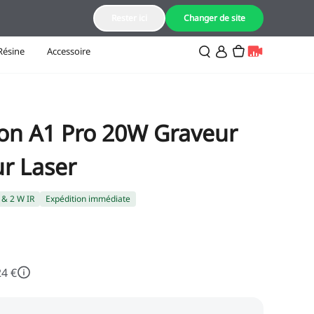
FR(Français)
Rester ici
Changer de site
Résine
Accessoire
lcon A1 Pro 20W Graveur
r Laser
 & 2 W IR
Expédition immédiate
24 €