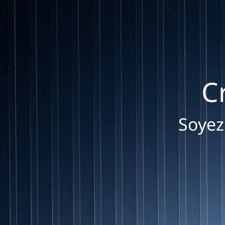
C
Soyez