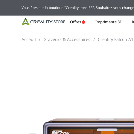
Vous êtes sur la boutique "Crealitystore-FR". Souhaitez-vous change
Offres
Imprimante 3D
Acceuil
/
Graveurs & Accessoires
/
Creality Falcon A