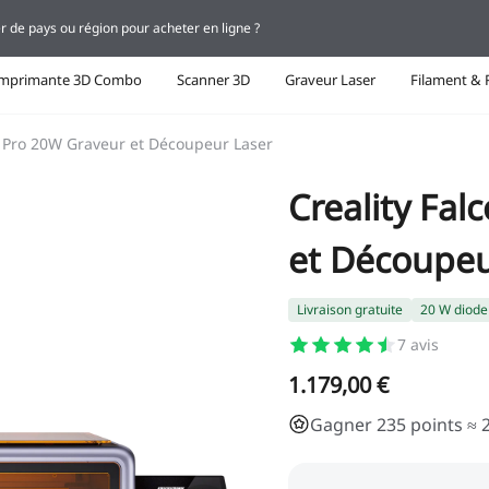
r de pays ou région pour acheter en ligne ?
Imprimante 3D Combo
Scanner 3D
Graveur Laser
Filament & 
1 Pro 20W Graveur et Découpeur Laser
Creality Fa
et Découpeu
Livraison gratuite
20 W diode
7
avis
1.179,00 €
Gagner 235 points ≈ 