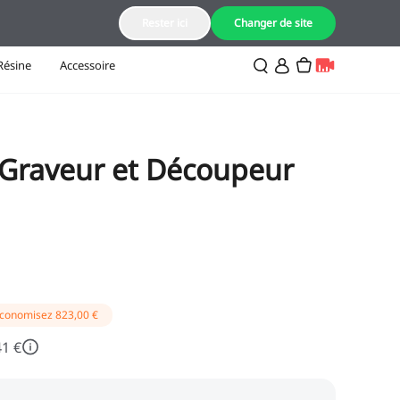
FR(Français)
Rester ici
Changer de site
Résine
Accessoire
 Graveur et Découpeur
conomisez
823,00 €
41 €