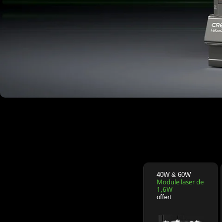
40W & 60W
Module laser de
1,6W
offert