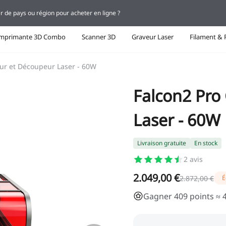
r de pays ou région pour acheter en ligne ?
Imprimante 3D Combo
Scanner 3D
Graveur Laser
Filament & 
ur et Découpeur Laser - 60W
Falcon2 Pro
Laser - 60W
Livraison gratuite
En stock
2
avis
2.049,00 €
2.872,00 €
É
Gagner 409 points ≈ 