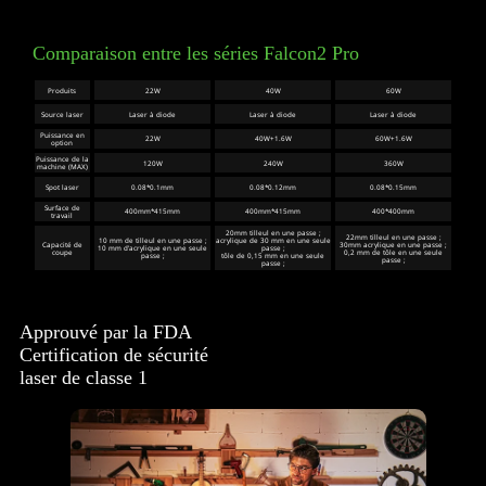
Comparaison entre les séries Falcon2 Pro
Produits
22W
40W
60W
Source laser
Laser à diode
Laser à diode
Laser à diode
Puissance en
22W
40W+1.6W
60W+1.6W
option
Puissance de la
120W
240W
360W
machine (MAX)
Spot laser
0.08*0.1mm
0.08*0.12mm
0.08*0.15mm
Surface de
400mm*415mm
400mm*415mm
400*400mm
travail
20mm tilleul en une passe ;
22mm tilleul en une passe ;
10 mm de tilleul en une passe ;
acrylique de 30 mm en une seule
Capacité de
30mm acrylique en une passe ;
10 mm d'acrylique en une seule
passe ;
coupe
0,2 mm de tôle en une seule
passe ;
tôle de 0,15 mm en une seule
passe ;
passe ;
Approuvé par la FDA
Certification de sécurité
laser de classe 1