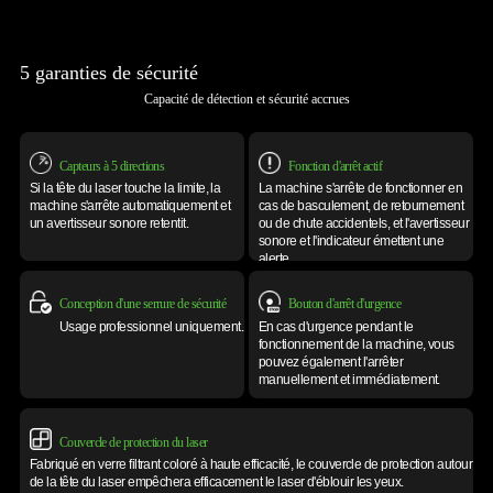
5 garanties de sécurité
Capacité de détection et sécurité accrues
Capteurs à 5 directions
Fonction d'arrêt actif
Si la tête du laser touche la limite,
la
La machine s'arrête de fonctionner en
machine s'arrête automatiquement
et
cas de basculement, de retournement
un avertisseur sonore retentit.
ou de chute accidentels, et l'avertisseur
sonore et l'indicateur émettent une
alerte.
Conception d'une serrure de sécurité
Bouton d'arrêt d'urgence
Usage professionnel uniquement.
En cas d'urgence pendant le
fonctionnement de la machine, vous
pouvez également l'arrêter
manuellement et immédiatement.
Couvercle de protection du laser
Fabriqué en verre filtrant coloré à haute efficacité, le couvercle de protection
autour
de la tête du laser empêchera efficacement le laser d'éblouir les yeux.