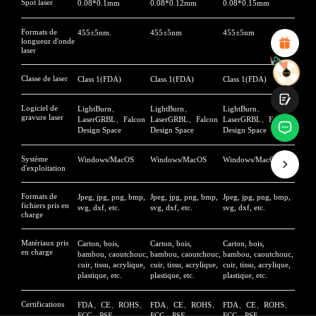
Design visuel attractif
Spot laser
0.08*0.1mm
0.08*0.12mm
0.08*0.15mm
Recommandations de produits appropriées
Navigation et catégories claires
Formats de
455±5nm.
455±5nm
455±5nm
longueur d'onde
Contenu abondant
laser
Chargement rapide de la page
Interaction fluide sur la page (au clic)
Classe de laser
Class 1(FDA)
Class 1(FDA)
Class 1(FDA)
Logiciel de
LightBurn、
LightBurn、
LightBurn、
gravure laser
LaserGRBL、Falcon
LaserGRBL、Falcon
LaserGRBL、Falcon
Design Space
Design Space
Design Space
Système
Windows/MacOS
Windows/MacOS
Windows/MacOS
d'exploitation
Soumettre
Formats de
Jpeg, jpg, png, bmp,
Jpeg, jpg, png, bmp,
Jpeg, jpg, png, bmp,
fichiers pris en
svg, dxf, etc.
svg, dxf, etc.
svg, dxf, etc.
charge
Matériaux pris
Carton, bois,
Carton, bois,
Carton, bois,
en charge
bambou, caoutchouc,
bambou, caoutchouc,
bambou, caoutchouc,
cuir, tissu, acrylique,
cuir, tissu, acrylique,
cuir, tissu, acrylique,
plastique, etc.
plastique, etc.
plastique, etc.
Certifications
FDA、CE、ROHS、
FDA、CE、ROHS、
FDA、CE、ROHS、
FCC、PSE
FCC、PSE
FCC、PSE