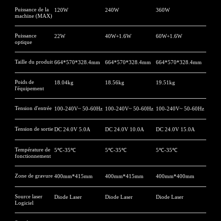
Puissance de la
120W
240W
360W
machine (MAX)
Puissance
22W
40W+1.6W
60W+1.6W
optique
Taille du produit
664*570*328.4mm
664*570*328.4mm
664*570*328.4mm
Poids de
18.04kg
18.56kg
19.51kg
l'équipement
Tension d'entrée
100-240V~ 50-60Hz
100-240V~ 50-60Hz
100-240V~ 50-60Hz
Tension de sortie
DC 24.0V 5.0A
DC 24.0V 10.0A
DC 24.0V 15.0A
Température de
5℃-35℃
5℃-35℃
5℃-35℃
fonctionnement
*
CALIFIQUE VOTRE NIVEAU DE SATISFACTION
AVEC CETTE PAGE:
Zone de gravure
400mm*415mm
400mm*415mm
400mm*400mm
INSATISFAIT
SATISFAIT
1
2
3
4
5
6
7
8
9
10
Source laser
Diode Laser
Diode Laser
Diode Laser
Logiciel
*
RAISON DE VOTRE SATISFACTION