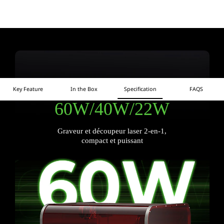
Creality Falcon2 Pro
Key Feature
In the Box
Specification
FAQS
60W/40W/22W
Graveur et découpeur laser 2-en-1,
compact et puissant