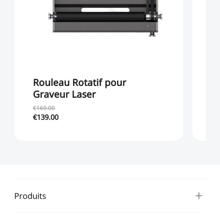
Rouleau Rotatif pour
Cr
Graveur Laser
d
g
€169.00
P
€139.00
€2
Produits