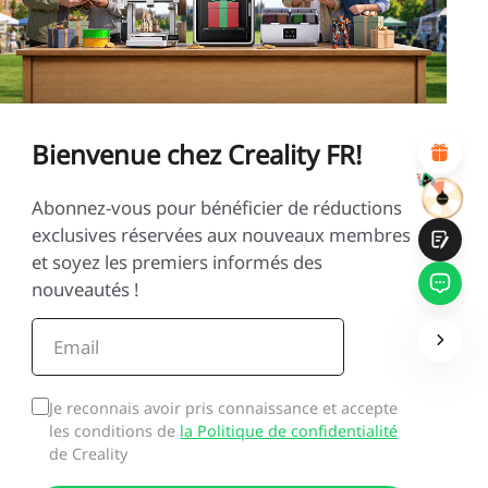
1
2
3
4
5
6
7
8
9
10
*
RAISON DE VOTRE SATISFACTION
Design visuel attractif
Recommandations de produits appropriées
Navigation et catégories claires
Bienvenue chez Creality FR!
Contenu abondant
Chargement rapide de la page
Interaction fluide sur la page (au clic)
Abonnez-vous pour bénéficier de réductions
exclusives réservées aux nouveaux membres
et soyez les premiers informés des
nouveautés !
Soumettre
Je reconnais avoir pris connaissance et accepte
les conditions de
la Politique de confidentialité
de Creality