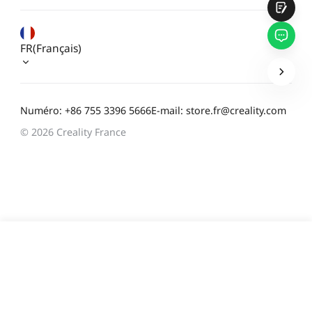
FR(Français)
Soumettre
Numéro: +86 755 3396 5666
E-mail: store.fr@creality.com
© 2026 Creality France
509,00 €
Économisez
140,00 €
TVA incluse
Délai d'expédition estimé: 7 août - 9 août
Ajouter au panier
Achetez