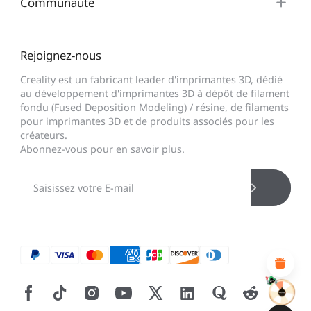
Communauté
Rejoignez-nous
Creality est un fabricant leader d'imprimantes 3D, dédié
au développement d'imprimantes 3D à dépôt de filament
fondu (Fused Deposition Modeling) / résine, de filaments
pour imprimantes 3D et de produits associés pour les
*
CALIFIQUE VOTRE NIVEAU DE SATISFACTION
créateurs.
AVEC CETTE PAGE:
Abonnez-vous pour en savoir plus.
INSATISFAIT
SATISFAIT
1
2
3
4
5
6
7
8
9
10
*
RAISON DE VOTRE SATISFACTION
Design visuel attractif
Recommandations de produits appropriées
Navigation et catégories claires
Contenu abondant
Chargement rapide de la page
Interaction fluide sur la page (au clic)