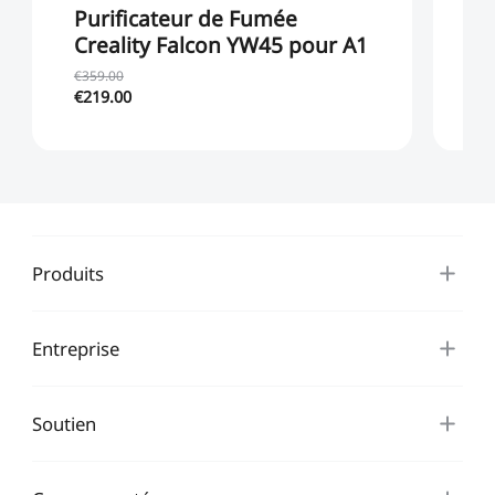
Purificateur de Fumée
P
Creality Falcon YW45 pour A1
A
€359.00
€219.00
€6
Produits
Entreprise
Soutien