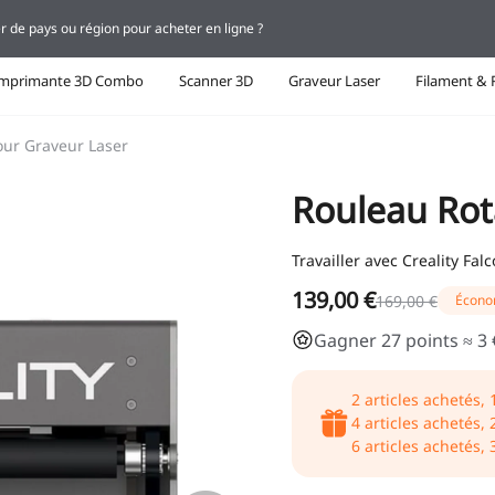
r de pays ou région pour acheter en ligne ?
Imprimante 3D Combo
Scanner 3D
Graveur Laser
Filament & 
our Graveur Laser
Rouleau Rot
Travailler avec Creality Fa
139,00 €
169,00 €
Écono
Gagner 27 points ≈ 3 
2
articles achetés,
4
articles achetés,
6
articles achetés,