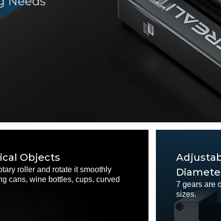
ical Objects
Adjustab
tary roller and rotate it smoothly
Diamete
ing cans, wine bottles, cups, curved
7 gears are o
sizes.