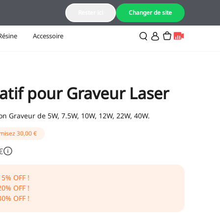
FR(Français)
Rester ici
Changer de site
Résine
Accessoire
atif pour Graveur Laser
lcon Graveur de 5W, 7.5W, 10W, 12W, 22W, 40W.
misez
30,00 €
€
15
% OFF !
20
% OFF !
30
% OFF !