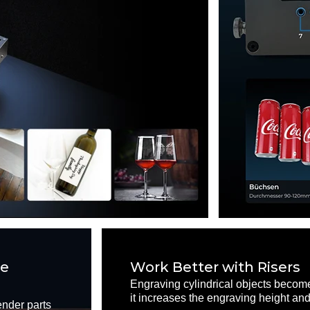
re
Work Better with Risers
Engraving cylindrical objects becomes
it increases the engraving height a
lender parts