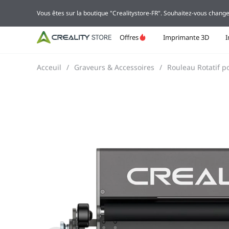
Vous êtes sur la boutique "Crealitystore-FR". Souhaitez-vous change
Offres
Imprimante 3D
Acceuil
/
Graveurs & Accessoires
/
Rouleau Rotatif p