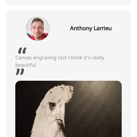
Anthony Larrieu
Canvas engraving test I think it's really
beautiful