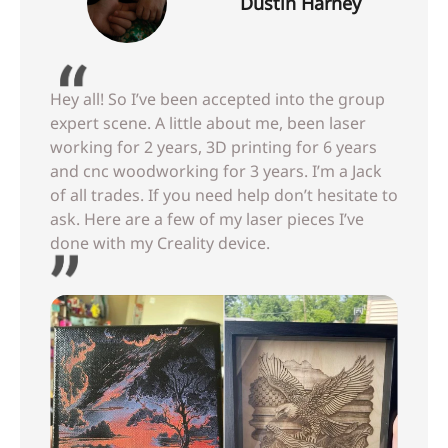
Dustin Harney
Hey all! So I’ve been accepted into the group
expert scene. A little about me, been laser
working for 2 years, 3D printing for 6 years
and cnc woodworking for 3 years. I’m a Jack
of all trades. If you need help don’t hesitate to
ask. Here are a few of my laser pieces I’ve
done with my Creality device.