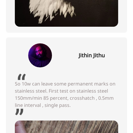
Jithin Jithu
So 10w can leave some permanent marks on
stainless steel. First test on stainless steel
150mm/min 85 percent, crosshatch , 0.5mm
line interval , single pass.