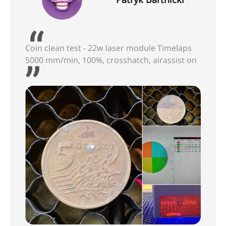
Coin clean test - 22w laser module Timelaps
5000 mm/min, 100%, crosshatch, airassist on