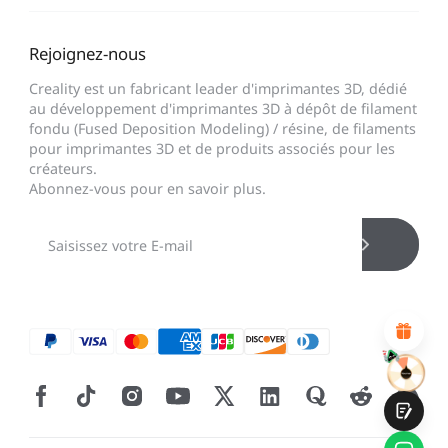
Rejoignez-nous
Creality est un fabricant leader d'imprimantes 3D, dédié
au développement d'imprimantes 3D à dépôt de filament
fondu (Fused Deposition Modeling) / résine, de filaments
*
CALIFIQUE VOTRE NIVEAU DE SATISFACTION
pour imprimantes 3D et de produits associés pour les
AVEC CETTE PAGE:
créateurs.
Abonnez-vous pour en savoir plus.
INSATISFAIT
SATISFAIT
1
2
3
4
5
6
7
8
9
10
*
RAISON DE VOTRE SATISFACTION
Design visuel attractif
Recommandations de produits appropriées
Navigation et catégories claires
Contenu abondant
Chargement rapide de la page
Interaction fluide sur la page (au clic)