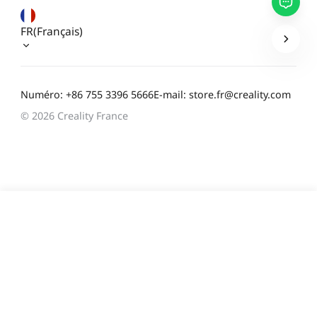
FR(Français)
Soumettre
Numéro: +86 755 3396 5666
E-mail: store.fr@creality.com
© 2026 Creality France
179,00 €
TVA incluse
Délai d'expédition estimé: 8 août - 10 août
Ajouter au panier
Achetez