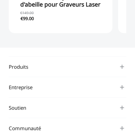
d'abeille pour Graveurs Laser
G
F
€149.00
€99.00
€5
Produits
Entreprise
Soutien
Communauté