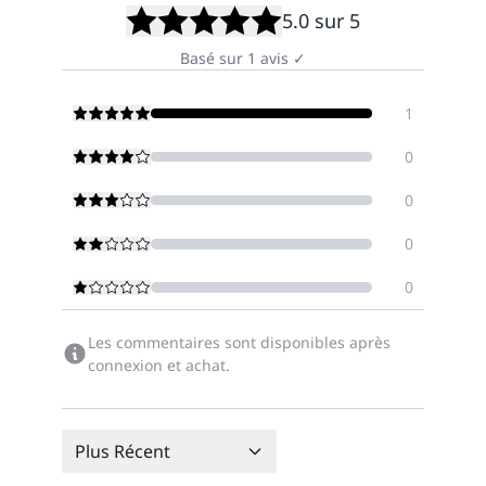
5.0
sur 5
Basé sur
1
avis
✓
1
0
0
0
0
Les commentaires sont disponibles après
connexion et achat.
Plus Récent