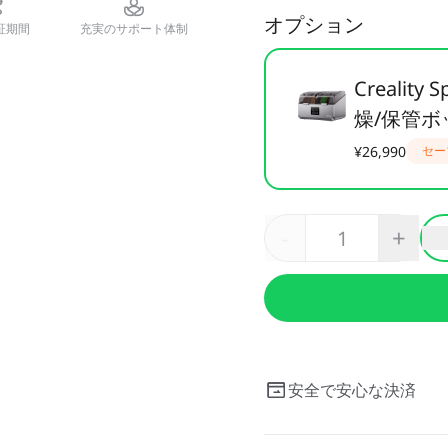
オプション
証期間
充実のサポート体制
Crealit
燥/保管ボ
¥26,990
セー
-
+
安全で安心な決済