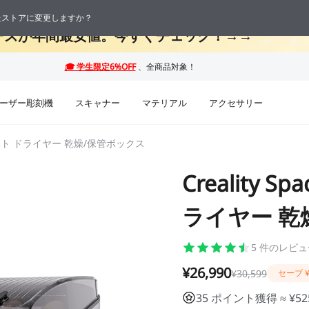
 最大50%OFF！お盆休み限定セール →→
応したストアに変更しますか？
08
08
ーズが年間最安値。今すぐチェック！→→
日
時
ーザー彫刻機
スキャナー
マテリアル
アクセサリー
フィラメント ドライヤー 乾燥/保管ボックス
Creality 
ライヤー 乾
5
件のレビュ
¥26,990
¥30,599
セーブ
35 ポイント獲得 ≈ ¥52