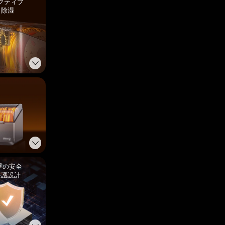
クティブ
除湿
重の安全
保護設計