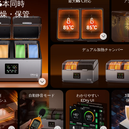
最大85℃対応
ア
4本同時
燥・保管
デュアル加熱チャンバー
剤
自動静音モード
わかりやすい
3
シュ
EDry UI