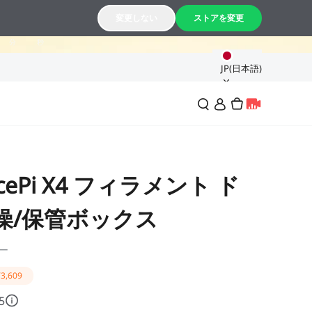
28
30
変更しない
ストアを変更
分
秒
JP(日本語)
SpacePi X4 フィラメント ド
燥/保管ボックス
ー
¥3,609
5