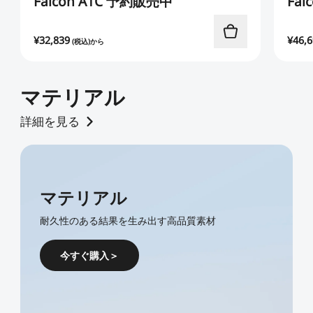
Falcon A1C 予約販売中
Fa
¥
32,839
¥
46,
(税込)から
マテリアル
詳細を見る
マテリアル
耐久性のある結果を生み出す高品質素材
今すぐ購入＞