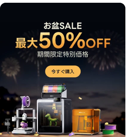
*
このページの満足度を評価してください:
不満足
満足
1
2
3
4
5
6
7
8
9
10
*
あなたの満足度の理由
魅力的なビジュアルデザイン
適切な商品推薦