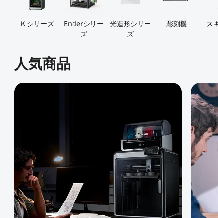
すべて表示
Pika
すべて表示
すべて表示
Ｋシリーズ
Enderシリー
光造形シリー
彫刻機
ス
Creality Scan Bridge
Otter / Raptor用ハンド
高速
高精度
ホットエンド
CFS
CFS-C
すべて表示
3Dスキャナー用ワイヤ
ルトライポッド
すべて表示
ズ
ズ
レスハンドル
すべて表示
QUICKSURFACE
3Dスキャナー +
すべて表示
素材パック
アクリルシート
エクストルーダー
K2 Pro PEI両面フロスト
K2 PEI両面フロストプレ
人気商品
すべて表示
QUICKSURFACE
プレート
ート
光造形アクセサリー
「Unicorn」- K2
「Unicorn」-
すべて表示
すべて表示
すべて表示
/Creality Hiシリーズ
K1/Ender-3 V3 シリーズ
K2 PLUS 予備部品
K2セラミック加熱ブロッ
Ceramic - K2 Plus
NEW
すべて表示
ク
CFS予備部品
エクストルーダーモータ
K2 Plus エクストルーダ
すべて表示
ー - K2 Plus
ーキット
エンクロージャー
nFEP剝離フィルム
すべて表示
NEW
すべて表示
星型PTFEチューブ
「Unicorn」- K2
/Creality Hiシリーズ