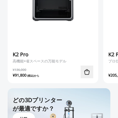
K2 Pro
K2 
高機能×省スペースの万能モデル
プロ
¥136,000
¥
91,800
¥
205
(税込)から
どの3Dプリンター
が最適ですか？