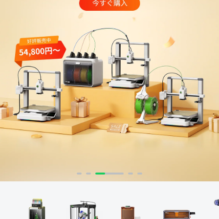
K1シリーズ
Falcon2シリーズ
マテリアル
Sermoonシリーズ
NEW
NEW
NEW
Enderシリーズ
Falcon2 PROシリーズ
CRシリーズ
SPARKX i7 Color
SPARKX i7 Autofill
アクセサリー
フィラメント
学生割引
Loyalty Program
Combo
Combo
本格マルチカラーをかんたん
自動フィラメント補充
NEW
NEW
に
光造形シリーズ
NEW
彫刻機アクセサリー
Falcon A1C 予約販売中
Falcon A1C AIカメラ 予
Ferretシリーズ
K2 Plus
K2 Pro
一般PLA
一般用アクセサリー
NEW
約販売中
プロ仕様・最大16色の頂点
高機能×省スペースの万能モ
JP(日本語)
モデル
デル
NEW
すべて表示
K1 Max
K1C 2025
Falcon2 40W
Falcon2 22W
Pika
Sermoon P1
Sermoon X1
スペシャル フィラメント
フィラメント乾燥ボックス
すべて表示
すべて表示
お買い得ギフトカード
お買い得セット
すべて表示
すべて表示
Ender-5 Max
V3 Plus
すべて表示
Falcon2 Pro 22W
Falcon2 Pro 40W
スキャナーアクセサリー
Otter Lite
Otter
レジン
Soleyin Ultra PLA
Soleyin PLA Matte
マルチカラーシステム
NEW
NEW
すべて表示
すべて表示
HALOT-X1
UW-03
すべて表示
Creality Falcon 煙浄化
2W赤外線レーザーモジ
スキャナーソフトウェア
Ferret Pro
Ferret SE
彫刻機素材
Hyper PLA
Hyper PLA RFID
ビルドプレート
星型PTFEチューブ
密着サポートアクセサリ
装置 AP1
ュール
すべて表示
ー
すべて表示
すべて表示
【近日発売】Creality
Hyper PLA-CF
Hyper PPA-CF
ノズル
SpacePi X4
SpacePi X4L
すべて表示