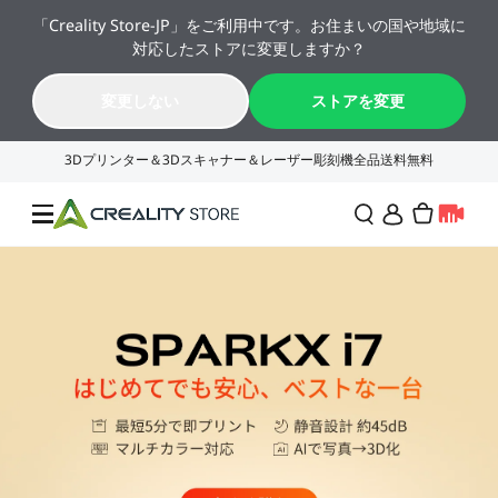
「Creality Store-JP」をご利用中です。お住まいの国や地域に
🔥 最大50%OFF！お盆休み限定セール →→
対応したストアに変更しますか？
K2シリーズが年間最安値。今すぐチェック！→→
11
07
28
42
変更しない
ストアを変更
日
時
分
秒
セール
3Dプリンター
レーザー彫刻機
SPARKX シリーズ
NEW
週末サプライズセール
法人様・大量購入のお客
様
K2シリーズ
スキャナー
Falconシリーズ
NEW