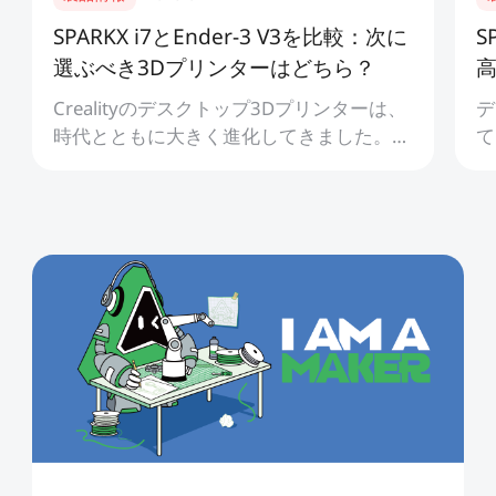
SPARKX i7とEnder-3 V3を比較：次に
S
選ぶべき3Dプリンターはどちら？
3
Crealityのデスクトップ3Dプリンターは、
デ
時代とともに大きく進化してきました。高
て
い信頼性と手頃な価格によって定番モデル
な
となった機種がある一方、近年のモデル
失
は、より簡単でスマートな3Dプリン...
直
か