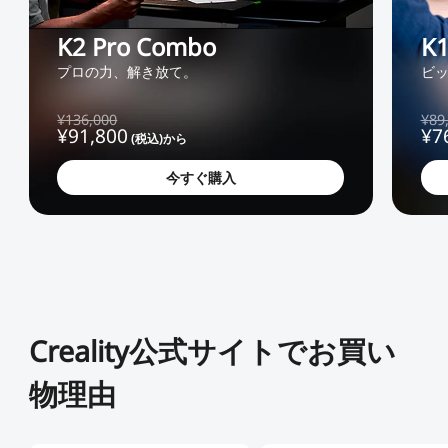
K2 Pro Combo
K1
CFS用ケーブル
CFSディスプレイキット
すべて表示
プロの力、解き放て。
ビッ
すべて表示
¥136,000
¥89
¥
91,800
¥
7
(税込)から
今すぐ購入
Creality公式サイトでお買い
物理由